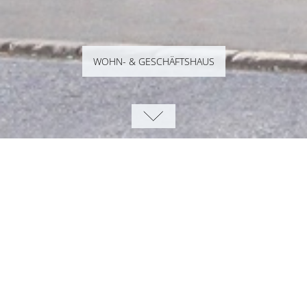
WOHN- & GESCHÄFTSHAUS
WOHN- UND GESCHÄFTSHAUS,
KEMPENICH
Das Wohn- und Geschäftshaus in exponierter Lage am
Ortseingang von Kempenich wurde in massiver Bauweise
erstellt. Die beiden unteren Etagen werden als